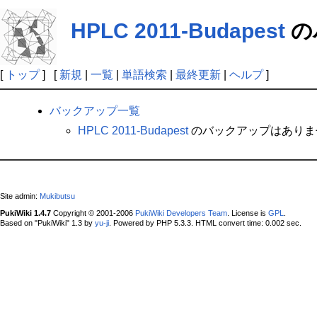
HPLC 2011-Budapest
の
[
トップ
] [
新規
|
一覧
|
単語検索
|
最終更新
|
ヘルプ
]
バックアップ一覧
HPLC 2011-Budapest
のバックアップはありま
Site admin:
Mukibutsu
PukiWiki 1.4.7
Copyright © 2001-2006
PukiWiki Developers Team
. License is
GPL
.
Based on "PukiWiki" 1.3 by
yu-ji
. Powered by PHP 5.3.3. HTML convert time: 0.002 sec.