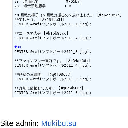
vs. 理論化学　　　　　    9-6&br;

vs. 遺伝子動態学　　　　　1-6

*１回戦の様子（２回戦は撮るのを忘れました） [#q6cb9e7b]

**楽しそう。 [#x23fba51]

CENTER:&ref(ソフトボール2011_1.jpg);

**エースで大砲 [#h1bb93cc]

#BR
CENTER:&ref(ソフトボール2011_3.jpg);

**ファインプレー直前です。 [#c84a438d]

CENTER:&ref(ソフトボール2011_4.jpg);

**鉄壁の三遊間！ [#q0f93cb7]

CENTER:&ref(ソフトボール2011_5.jpg);

**真剣に応援してます。 [#q049be12]

Site admin:
Mukibutsu