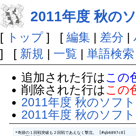
2011年度 秋
[
トップ
] [
編集
|
差分
|
] [
新規
|
一覧
|
単語検索
追加された行は
この
削除された行は
この
2011年度 秋のソフ
2011年度 秋のソフ
*奇跡の１回戦突破も２回戦であえなく撃沈。 [#qb6897c0]
