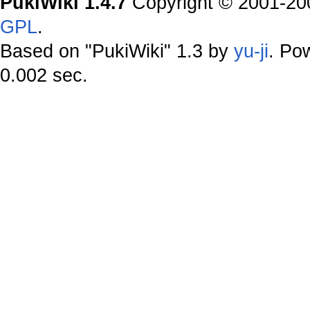
PukiWiki 1.4.7
Copyright © 2001-2
GPL
.
Based on "PukiWiki" 1.3 by
yu-ji
. Po
0.002 sec.