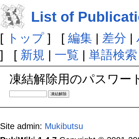
List of Publicat
[
トップ
] [
編集
|
差分
|
] [
新規
|
一覧
|
単語検索
凍結解除用のパスワー
Site admin:
Mukibutsu