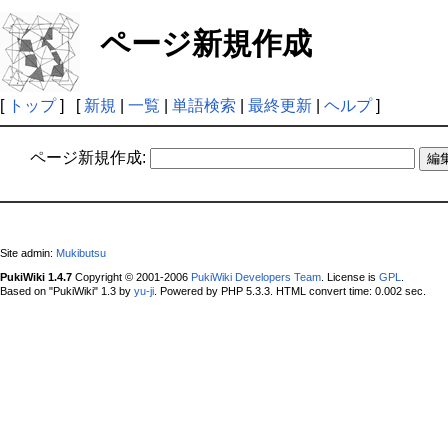
ページ新規作成
[
トップ
] [
新規
|
一覧
|
単語検索
|
最終更新
|
ヘルプ
]
ページ新規作成:
Site admin:
Mukibutsu
PukiWiki 1.4.7
Copyright © 2001-2006
PukiWiki Developers Team
. License is
GPL
.
Based on "PukiWiki" 1.3 by
yu-ji
. Powered by PHP 5.3.3. HTML convert time: 0.002 sec.