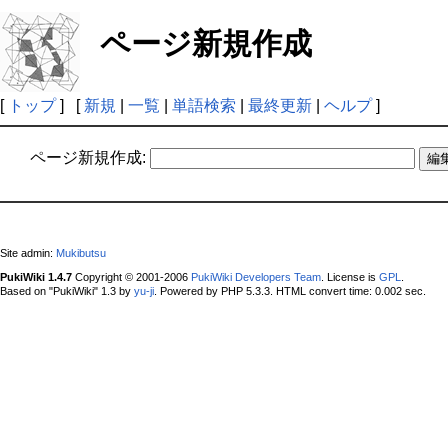
ページ新規作成
[
トップ
] [
新規
|
一覧
|
単語検索
|
最終更新
|
ヘルプ
]
ページ新規作成:
Site admin:
Mukibutsu
PukiWiki 1.4.7
Copyright © 2001-2006
PukiWiki Developers Team
. License is
GPL
.
Based on "PukiWiki" 1.3 by
yu-ji
. Powered by PHP 5.3.3. HTML convert time: 0.002 sec.