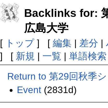
Backlinks f
広島大学
[
トップ
] [
編集
|
差分
|
] [
新規
|
一覧
|
単語検索
Return to 第29
Event
(2831d)