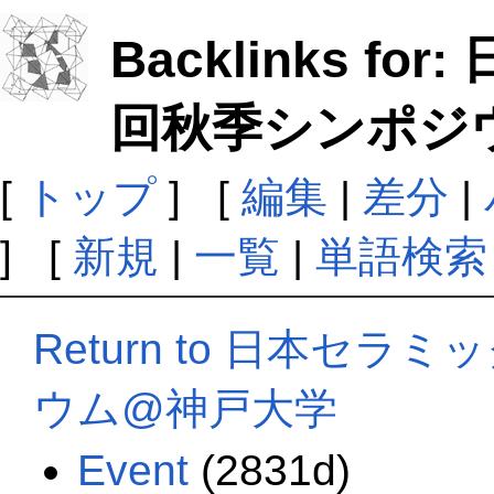
Backlinks f
回秋季シンポジ
[
トップ
] [
編集
|
差分
|
] [
新規
|
一覧
|
単語検索
Return to 日本セ
ウム@神戸大学
Event
(2831d)