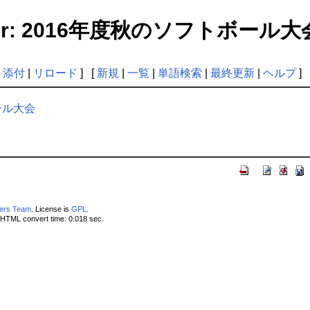
s for: 2016年度秋のソフトボール大
|
添付
|
リロード
] [
新規
|
一覧
|
単語検索
|
最終更新
|
ヘルプ
]
ボール大会
pers Team
. License is
GPL
.
 HTML convert time: 0.018 sec.