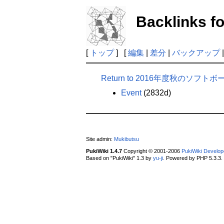
Backlink
[
トップ
] [
編集
|
差分
|
バックアップ
Return to 2016年度秋のソフト
Event
(2832d)
Site admin:
Mukibutsu
PukiWiki 1.4.7
Copyright © 2001-2006
PukiWiki Develo
Based on "PukiWiki" 1.3 by
yu-ji
. Powered by PHP 5.3.3.