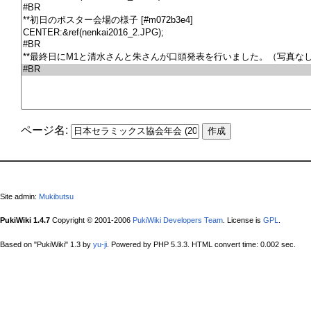
ページ名:
Site admin:
Mukibutsu
PukiWiki 1.4.7
Copyright © 2001-2006
PukiWiki Developers Team
. License is
GPL
.
Based on "PukiWiki" 1.3 by
yu-ji
. Powered by PHP 5.3.3. HTML convert time: 0.002 sec.