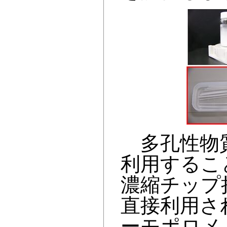
多孔性物質
利用するこ
濃縮チップ
直接利用さ
ーモポロメ