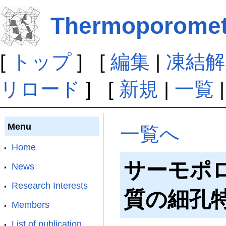
Thermoporomet
[
トップ
] [
編集
|
凍結解
リロード
] [
新規
|
一覧
Menu
一覧へ
Home
サーモポ
News
Research Interests
質の細孔
Members
List of publication