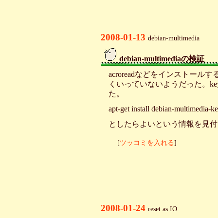
2008-01-13
debian-multimedia
debian-multimediaの検証
_
acroreadなどをインストールす
くいっていないようだった。k
た。
apt-get install debian-multimedia-k
としたらよいという情報を見付けたの
[
ツッコミを入れる
]
2008-01-24
reset as IO