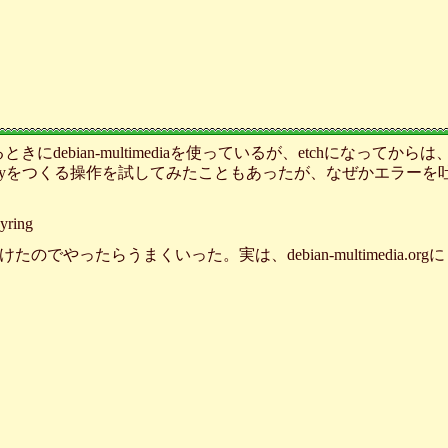
るときにdebian-multimediaを使っているが、etchになっ
eyをつくる操作を試してみたこともあったが、なぜかエラーを
eyring
でやったらうまくいった。実は、debian-multimedia.or