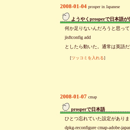
2008-01-04
prosper in Japanese
ようやくprosperで日本
_
何か足りないんだろうと思っていたが、dvi
jisftconfig add
としたら動いた。通常は英語だ
[
ツッコミを入れる
]
2008-01-07
cmap
prosperで日本語
_
ひとつ忘れていた設定がありま
dpkg-reconfigure cmap-adobe-japa