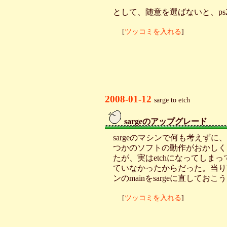
として、随意を選ばないと、ps
[
ツッコミを入れる
]
2008-01-12
sarge to etch
sargeのアップグレード
_
sargeのマシンで何も考えずに、a
つかのソフトの動作がおかしく
たが、実はetchになってしまっていた
ていなかったからだった。当り前の
ンのmainをsargeに直して
[
ツッコミを入れる
]