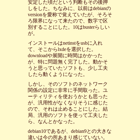
安定した頃だという判断もその後押
しをした。ちなみに、以前はdebianの
versionを愛称で覚えていたが、そろそ
ろ限界になって来たので、数字で区
別することにした。10はbusterらしい
が。
インストールはnetinstをusbに入れ
て、そこからlxdeを選択した。
downloadや展開に時間はかかった
が、特に問題無く完了した。動かそ
うと思っていたソフトも、少し工夫
したら動くようになった。
しかし、そのソフトのネットワーク
関係の設定に非常に手間取った。ユ
ーティリティを使おうかとも思った
が、汎用性がなくなりそうに感じた
ので、それは止めることにした。結
局、汎用のソフトを使って工夫した
ら、なんとかなった。
debian10であるが、debian9との大きな
違いは今の所あまり感じていない。