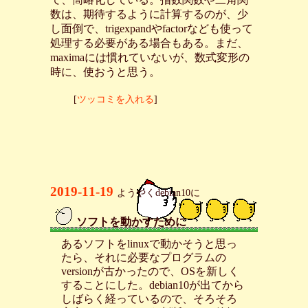
数は、期待するように計算するのが、少
し面倒で、trigexpandやfactorなども使って
処理する必要がある場合もある。まだ、
maximaには慣れていないが、数式変形の
時に、使おうと思う。
[
ツッコミを入れる
]
2019-11-19
ようやくdebian10に
ソフトを動かすために
_
あるソフトをlinuxで動かそうと思っ
たら、それに必要なプログラムの
versionが古かったので、OSを新しく
することにした。debian10が出てから
しばらく経っているので、そろそろ