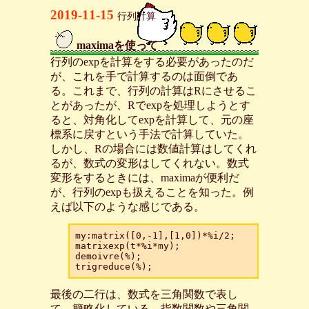
2019-11-15
行列計算
maximaを使って
_
行列のexpを計算をする必要があったのだ
が、これを手で計算するのは面倒であ
る。これまで、行列の計算はRにさせるこ
とがあったが、Rでexpを処理しようとす
ると、対角化してexpを計算して、元の座
標系に戻すという手法で計算していた。
しかし、Rの場合には数値計算はしてくれ
るが、数式の変形はしてくれない。数式
変形をするときには、maximaが便利だ
が、行列のexpも扱えることを知った。例
えば以下のような感じである。
my:matrix([0,-1],[1,0])*%i/2;

matrixexp(t*%i*my);

demoivre(%);

最後の二行は、数式を三角関数で表し
て、簡略化している。指数関数や三角関