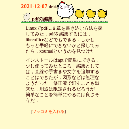
2021-12-07
debianとpdf
pdfの編集
_
Linuxでpdfに文章を書き込む方法を探
してみた．pdfを編集するには，
libreofficeなどでもできる．しかし，
もっと手軽にできないかと探してみ
たら，xournalというのを見つけた．
インストールはaptで簡単にできる．
少し使ってみたところ，編集として
は，直線や手書きや文字を追加する
ことはできたが，図形などは無理な
ようだった．修正液で消すことも出
来た．用途は限定されるだろうが，
簡単なことを簡単にやるには良さそ
うだ．
[
ツッコミを入れる
]