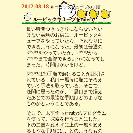
2012-08-18
ルービックキューブの手順
ルービックキューブをrubyで
_
長い時間つきっきりにならないとい
けない実験のお供に、ルービックキ
ューブをやっていたら、それなりに
できるようになった。最初は普通の
3*3*3をやっていたが、2*2*2から
7*7*7まで全部できるようになってし
まった。時間はかかるけど。
3*3*3は20手順で解けることが証明さ
れている。私は一層毎に順にそろえ
ていく手法を取っている。そこで、
疑問に思ったのが、二層目まで揃え
たあとでの最適な手順はどのような
ものかということである。
そこで、以前作ったrubyのプログラム
を使って、探索を行うことにした。
下の二層を変えずに上の一層を変え
るような手順には、どのようなもの