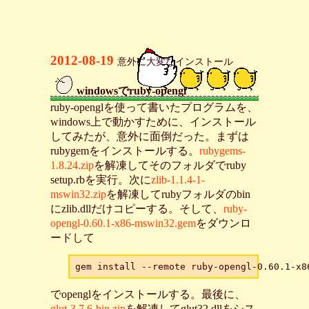
2012-08-19
意外に大変なインストール
windowsでruby-opengl
_
ruby-openglを使って書いたプログラムを、
windows上で動かすために、インストール
してみたが、意外に面倒だった。まずは
rubygemをインストールする。
rubygems-
1.8.24.zip
を解凍してそのフォルダでruby
setup.rbを実行。次に
zlib-1.1.4-1-
mswin32.zip
を解凍してrubyフォルダのbin
にzlib.dllだけコピーする。そして、
ruby-
opengl-0.60.1-x86-mswin32.gem
をダウンロ
ードして
でopenglをインストールする。最後に、
glut-3.7.6-bin.zip
を解凍してglut32.dllをシス