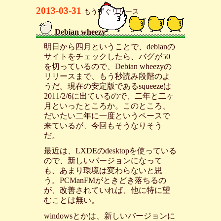
2013-03-31
もうすぐリリース
Debian wheezy
_
明日から四月ということで、debianの
サイトをチェックしたら、バグが50
を切っているので、Debian wheezyの
リリースまで、もう秒読み段階のよ
うだ。現在の安定版であるsqueezeは
2011/2/6に出ているので、二年と二ヶ
月といったところか。このところ、
だいたい二年に一度というペースで
来ているが、今回もそうなりそう
だ。
最近は、LXDEのdesktopを使っている
ので、新しいバージョンになって
も、あまり環境は変わらないと思
う。PCManFMがときどき落ちるの
が、改善されていれば、他に特に望
むことは無い。
windowsとかは、新しいバージョンに