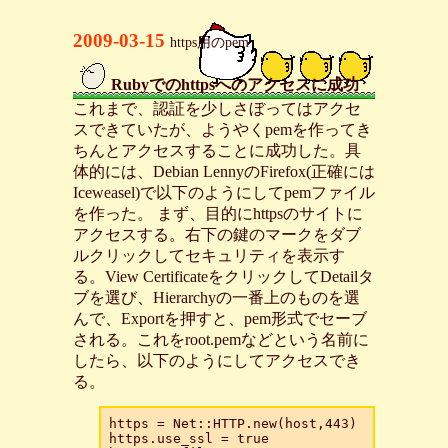
2009-03-15
https用のpem
Rubyでのhttpsへのアクセスに成功
_
これまで、認証を少しさぼってはアクセ
スできていたが、ようやくpemを作ってき
ちんとアクセスすることに成功した。具
体的には、Debian LennyのFirefox(正確には
Iceweasel)で以下のようにしてpemファイル
を作った。 まず、目的にhttpsのサイトに
アクセスする。右下の鍵のマークをダブ
ルクリックしてセキュリティを表示す
る。View CertificateをクリックしてDetailタ
ブを選び、Hierarchyの一番上のものを選
んで、Exportを押すと、pem形式でセーブ
される。これをroot.pemなどという名前に
したら、以下のようにしてアクセスでき
る。
https = Net::HTTP.new(host,443)

https.use_ssl = true
