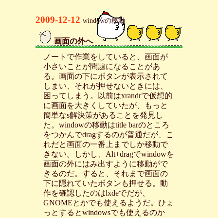
2009-12-12
windowの移動
画面の外へ
_
ノートで作業をしていると、画面が
小さいことが問題になることがあ
る。画面の下にボタンが表示されて
しまい、それが押せないときには、
困ってしまう。以前はxrandrで仮想的
に画面を大きくしていたが、もっと
簡単なs解決策があることを発見し
た。windowの移動はtitle barのところ
をつかんでdragするのが普通だが、こ
れだと画面の一番上までしか移動で
きない。しかし、Alt+dragでwindowを
画面の外にはみ出すように移動がで
きるのだ。すると、それまで画面の
下に隠れていたボタンも押せる。動
作を確認したのはlxdeでだが、
GNOMEとかでも使えるようだ。ひょ
っとするとwindowsでも使えるのか