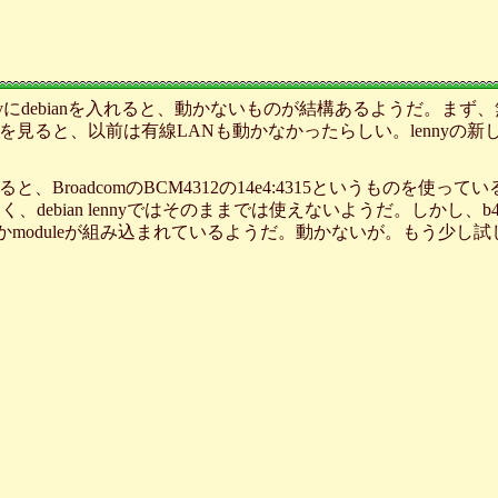
0vにdebianを入れると、動かないものが結構あるようだ。まず
を見ると、以前は有線LANも動かなかったらしい。lennyの
すると、BroadcomのBCM4312の14e4:4315というものを使ってい
 later"らしく、debian lennyではそのままでは使えないようだ。しかし、
ると、何かmoduleが組み込まれているようだ。動かないが。もう少し