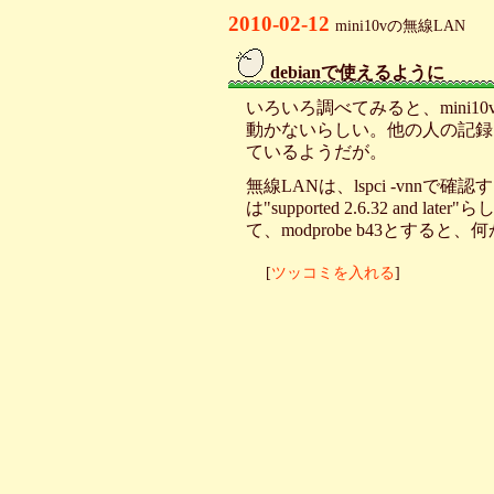
2010-02-12
mini10vの無線LAN
debianで使えるように
_
いろいろ調べてみると、mini1
動かないらしい。他の人の記録
ているようだが。
無線LANは、lspci -vnnで確認
は"supported 2.6.32 and
て、modprobe b43とす
[
ツッコミを入れる
]