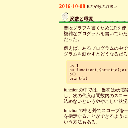
2016-10-08
Rの変数の取扱い
変数と環境
_
普段グラフを書くためにRを使
複雑なプログラムを書いていた
だった。
例えば、あるプログラムの中で
グラムを動かすとどうなるだろ
a<-1

b<-function(){print(a);a<-
b()

functionの中では、当初
し、次の代入は関数内のスコー
込めないというややこしい状況
functionの中と外でスコ
を指定することができるように
いう方法もある。