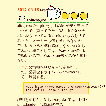
2017-06-18
raspberry piのlcd
3.5inchのlcd
_
aliexpressでraspberry pi用のlcdが安く売って
いたので、買ってみた。3.5inchでタッチ
パネルもついている。届いたものを見て
みたら、メーカーも何も分からないの
で、いろいろと試行錯誤しながら設定し
てみた。結果としては、WaveShareのdriver
で動いたので、WaveShare製なのかも知れ
ない。
ここ
の情報を見ながら設定を行っ
た。必要なドライバーをdownloadし
て、展開する。
wget http://www.waveshare.com/w/upload/7/74
説明を読むと、新しいraspbianでは、LCD-
show/boot/config35.txtの中の