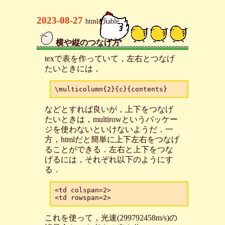
2023-08-27
htmlのtable
横や縦のつなげ方
_
texで表を作っていて，左右とつなげ
たいときには，
などとすれば良いが，上下をつなげ
たいときは，multirowというパッケー
ジを使わないといけないようだ．一
方，htmlだと簡単に上下左右をつなげ
ることができる．左右と上下をつな
げるには，それぞれ以下のようにす
る．
<td colspan=2>

これを使って，光速(299792458m/s)の