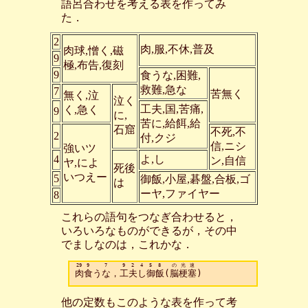
語呂合わせを考える表を作ってみ
た．
2
肉,服,不休,普及
肉球,憎く,磁
9
極,布告,復刻
9
食うな,困難,
救難,急な
7
苦無く
無く,泣
泣く
工夫,国,苦痛,
く,急く
9
に,
苦に,給餌,給
石窟
不死,不
2
付,クジ
信,ニシ
強いツ
4
よ,し
ン,自信
ヤ,によ
死後
いつえー
5
御飯,小屋,碁盤,合板,ゴ
は
ーヤ,ファイヤー
8
これらの語句をつなぎ合わせると，
いろいろなものができるが，その中
でましなのは，これかな．
29
9
7
9
2
4
5
8
の
光
速
肉
食
う
な
，
工
夫
し
御
飯
(
脳
梗
塞
他の定数もこのような表を作って考