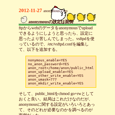
2012-11-27
anonymousでftp
anonymousの設定は面倒
_
ftpからwebのデータをanonymousでupload
できるようにしようと思ったら、設定に
思ったより苦しんでしまった。vsftpdを使
っているので、/etc/vsftpd.confを編集し
て、以下を追加する。
nonymous_enable=YES

no_anon_password=YES

anon_root=/home/anon/public_html

anon_upload_enable=YES

anon_other_write_enable=YES

anon_umask=777

そして、public_htmlをchmod go+rwとして
おくと良い。結局はこれだけなのだが、
anonymousに関する設定がいろいろとあっ
て、そのどれが必要なのかを調べるのが