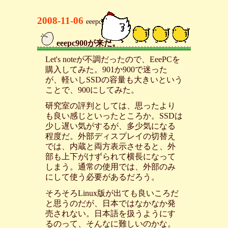
2008-11-06
eeepc
eeepc900が来た。
_
Let's noteが不調だったので、EeePCを
購入してみた。901か900で迷った
が、軽いしSSDの容量も大きいという
ことで、900にしてみた。
研究室の評判としては、思ったより
も良い感じといったところか。SSDは
少し遅い気がするが、多少気になる
程度だ。外部ディスプレイの切替え
では、内蔵と両方表示させると、外
部も上下がけずられて横長になって
しまう。通常の使用では、外部のみ
にして使う必要があるだろう。
そろそろLinux版が出ても良いころだ
と思うのだが、日本ではなかなか発
売されない。日本語を扱うようにす
るのって、そんなに難しいのかな。