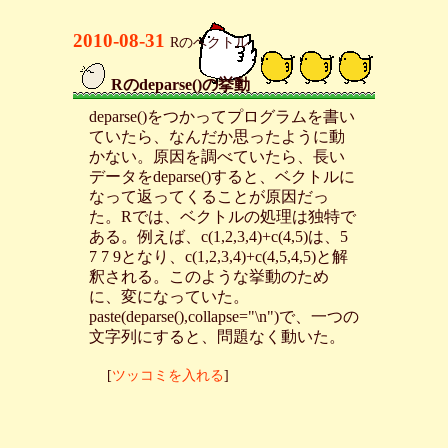
2010-08-31
Rのベクトル
Rのdeparse()の挙動
_
deparse()をつかってプログラムを書い
ていたら、なんだか思ったように動
かない。原因を調べていたら、長い
データをdeparse()すると、ベクトルに
なって返ってくることが原因だっ
た。Rでは、ベクトルの処理は独特で
ある。例えば、c(1,2,3,4)+c(4,5)は、5
7 7 9となり、c(1,2,3,4)+c(4,5,4,5)と解
釈される。このような挙動のため
に、変になっていた。
paste(deparse(),collapse="\n")で、一つの
文字列にすると、問題なく動いた。
[
ツッコミを入れる
]