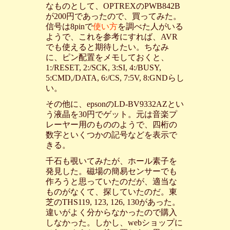
なものとして、OPTREXのPWB842B
が200円であったので、買ってみた。
信号は8pinで
使い方
を調べた人がいる
ようで、これを参考にすれば、AVR
でも使えると期待したい。ちなみ
に、ピン配置をメモしておくと、
1:/RESET, 2:/SCK, 3:SI, 4:/BUSY,
5:CMD,/DATA, 6:/CS, 7:5V, 8:GNDらし
い。
その他に、epsonのLD-BV9332AZとい
う液晶を30円でゲット。元は音楽プ
レーヤー用のもののようで、四桁の
数字といくつかの記号などを表示で
きる。
千石も覗いてみたが、ホール素子を
発見した。磁場の簡易センサーでも
作ろうと思っていたのだが、適当な
ものがなくて、探していたのだ。東
芝のTHS119, 123, 126, 130があった。
違いがよく分からなかったので購入
しなかった。しかし、webショップに