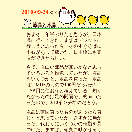
2010-09-24
久々の日本橋
液晶と水晶
_
およそ二年半ぶりだと思うが、日本
橋に行ってきた。まずはデジットに
行こうと思ったら、そのすぐそばに
千石があって驚いた。日本橋にも支
店ができたらしい。
さて、面白い部品が無いかなと思っ
ていろいろと物色していたが、液晶
をいくつかと、水晶を買った。水晶
は12MHzのもので100円だったが、
USB用に使おうと考えている。知り
たかったのは足の間隔で、約5mmだ
ったので、2/10インチなのだろう。
液晶は前回買ったものがあったら買
おうと思っていたが、さすがに無か
った。代わりにいくつかの種類を見
つけた。まずは、確実に動かせそう